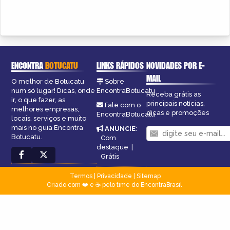
ENCONTRA
BOTUCATU
LINKS RÁPIDOS
NOVIDADES POR E-
MAIL
O melhor de Botucatu
Sobre
num só lugar! Dicas, onde
EncontraBotucatu
Receba grátis as
ir, o que fazer, as
principais notícias,
Fale com o
melhores empresas,
dicas e promoções
EncontraBotucatu
locais, serviços e muito
mais no guia Encontra
ANUNCIE
:
Botucatu.
Com
destaque
|
Grátis
Termos
|
Privacidade
|
Sitemap
Criado com ❤️ e ☕ pelo time do EncontraBrasil