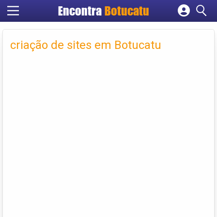
Encontra
Botucatu
Cadastrar empresa
Fazer login
criação de sites em Botucatu
Criar conta