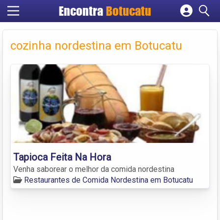
Encontra
Botucatu
Cadastrar empresa
Fazer login
cozinha nordestina em Botucatu
Criar conta
Tapioca Feita Na Hora
Venha saborear o melhor da comida nordestina
Restaurantes de Comida Nordestina em Botucatu