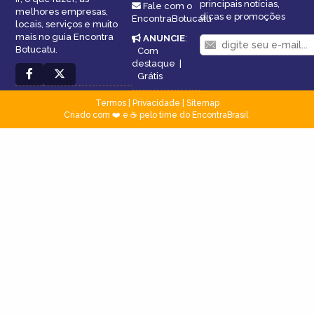
principais notícias,
Fale com o
melhores empresas,
dicas e promoções
EncontraBotucatu
locais, serviços e muito
mais no guia Encontra
ANUNCIE
:
Botucatu.
Com
destaque
|
Grátis
Termos
|
Privacidade
|
Sitemap
Criado com ❤️ e ☕ pelo time do EncontraBrasil