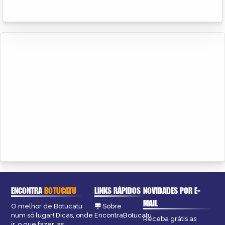
ENCONTRA
BOTUCATU
LINKS RÁPIDOS
NOVIDADES POR E-
MAIL
O melhor de Botucatu
Sobre
num só lugar! Dicas, onde
EncontraBotucatu
Receba grátis as
ir, o que fazer, as